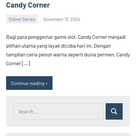
Candy Corner
Online Games
November 13, 2024
Kenneth
Henderson
Bagi para penggemar game slot, Candy Corner menjadi
pilihan utama yang layak dicoba hari ini. Dengan
tampilan ceria penuh warna seperti dunia permen, Candy
Corner […]
Continue reading
Search
Search
for: